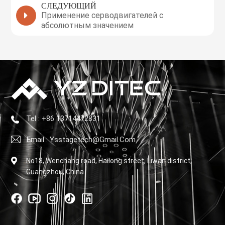
СЛЕДУЮЩИЙ
Применение серводвигателей с
абсолютным значением
Tel : +86 13714472831
Email : Ysstagetech@gmail.com
No18, Wenchang road, Hailong street, Liwan district,
Guangzhou, China