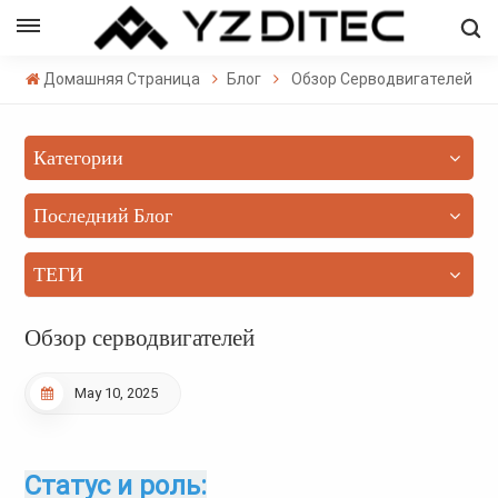
Русский
Домашняя Страница
Блог
Обзор Серводвигателей
sh
Категории
ñol
кий
Последний Блог
의
ТЕГИ
ال
Обзор серводвигателей
May 10, 2025
Статус и роль: