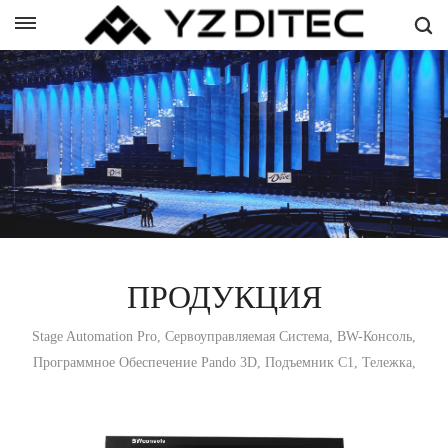
Русский
АВТОМАТИЗАЦИЯ СЦЕНЫ PRO
sh
Продукция для проектной стадии машиностроения
ñol
кий
의
ال
ПРОДУКЦИЯ
Stage Automation Pro, Сервоуправляемая Система, BW-Консоль,
Программное Обеспечение Pando 3D, Подъемник C1, Тележка,
Поворотный Стол, Подъемная Платформа, Лебедка, и т.д.