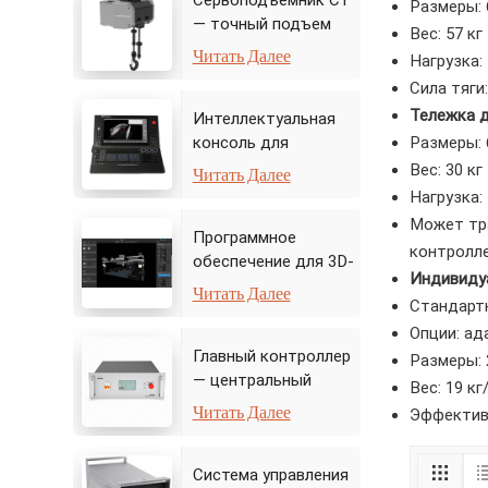
Сервоподъемник C1
Размеры: 
— точный подъем
Вес: 57 кг
для динамичных
Читать Далее
Нагрузка:
сценических
Сила тяги:
представлений
Тележка д
Интеллектуальная
Размеры: 
консоль для
автоматизации
Читать Далее
Вес: 30 кг
сцены
Нагрузка:
Может тра
Программное
контролле
обеспечение для 3D-
Индивиду
моделирования
Читать Далее
Стандартн
Pando — Центр
Опции: ад
управления
Главный контроллер
виртуальной сценой
Размеры: 
— центральный
Вес: 19 кг
процессор
Читать Далее
Эффективн
автоматизации
сцены
Система управления