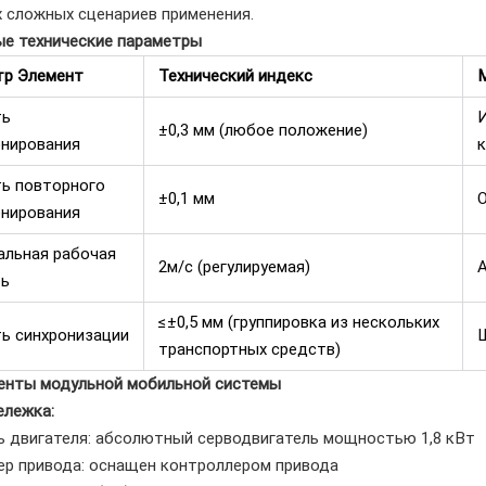
 сложных сценариев применения.
ые технические параметры
тр Элемент
Технический индекс
ть
±0,3 мм (любое положение)
нирования
к
ь повторного
±0,1 мм
О
нирования
льная рабочая
2м/с (регулируемая)
А
ть
≤±0,5 мм (группировка из нескольких
ь синхронизации
Ш
транспортных средств)
ненты модульной мобильной системы
ележка:
 двигателя: абсолютный серводвигатель мощностью 1,8 кВт
р привода: оснащен контроллером привода