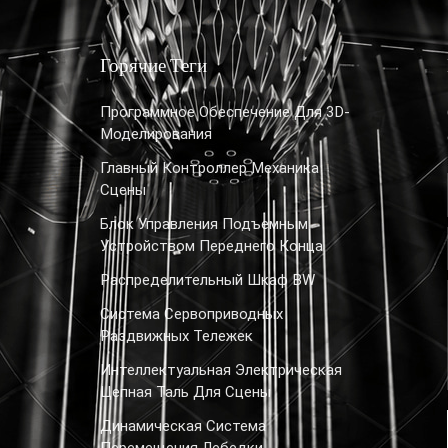
Горячие Теги
Программное Обеспечение Для 3D-
Моделирования
Главный Контроллер Механика
Сцены
Блок Управления Подъемным
Устройством Переднего Конца
Распределительный Шкаф BW
Система Сервоприводных
Раздвижных Тележек
Интеллектуальная Электрическая
Цепная Таль Для Сцены
Динамическая Система