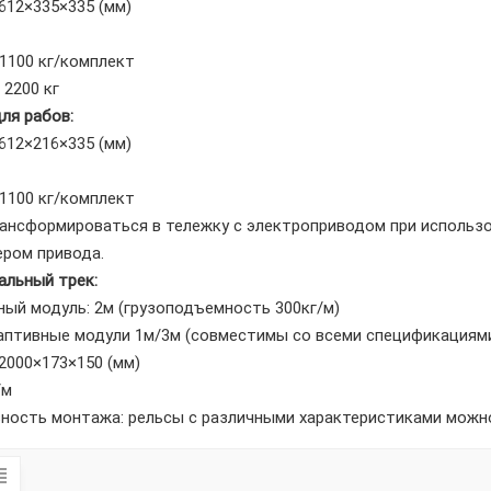
612×335×335 (мм)
 1100 кг/комплект
 2200 кг
ля рабов:
612×216×335 (мм)
 1100 кг/комплект
нсформироваться в тележку с электроприводом при использо
ром привода.
альный трек:
ый модуль: 2м (грузоподъемность 300кг/м)
аптивные модули 1м/3м (совместимы со всеми спецификациям
2000×173×150 (мм)
/м
ость монтажа: рельсы с различными характеристиками можно