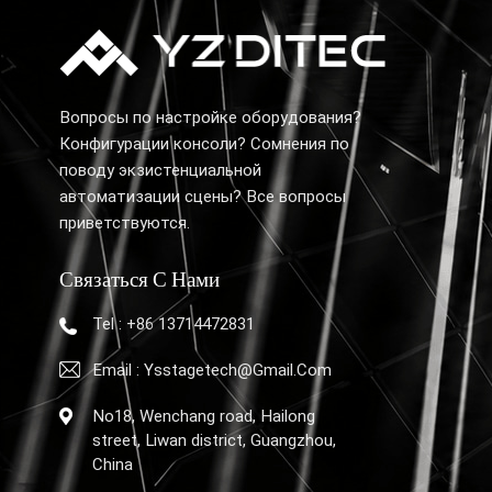
Вопросы по настройке оборудования?
Конфигурации консоли? Сомнения по
поводу экзистенциальной
автоматизации сцены? Все вопросы
приветствуются.
Связаться С Нами
Tel : +86 13714472831
Email : Ysstagetech@gmail.com
No18, Wenchang road, Hailong
street, Liwan district, Guangzhou,
China