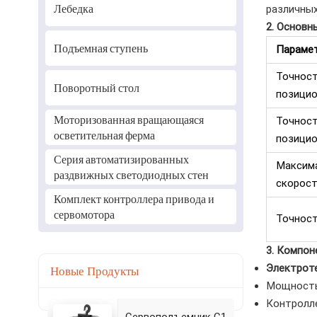
Лебедка
различных
2. Основн
Подъемная ступень
Параме
Точнос
Поворотный стол
позицио
Моторизованная вращающаяся
Точност
осветительная ферма
позицио
Серия автоматизированных
Максима
раздвижных светодиодных стен
скорос
Комплект контроллера привода и
сервомотора
Точност
3. Компо
Новые Продукты
Электрот
Мощность
Контролле