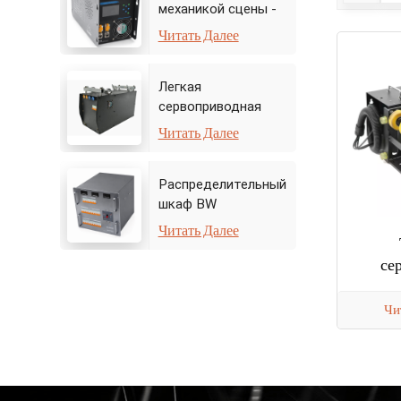
механикой сцены -
Контроллер привода
Читать Далее
Легкая
сервоприводная
лебедка для
Читать Далее
сценических работ
весом 50 кг
Распределительный
шкаф BW
Читать Далее
се
Чи