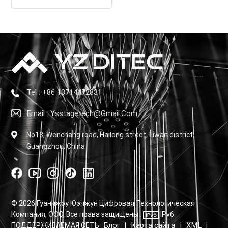
Tel : +86 13714472831
Email : Ysstagetech@gmail.com
No18, Wenchang road, Hailong street, Liwan district,
Guangzhou, China
© 2026 Гуанчжоу Юэчжун Цифровая Технологическая
Компания, ООО. Все права защищены .
IPv6
Блог
Карта сайта
XML
ПОДДЕРЖИВАЕМАЯ СЕТЬ
|
|
|