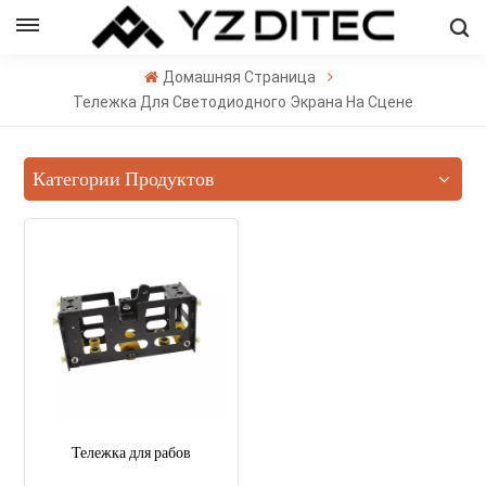
Русский
Домашняя Страница
sh
Тележка Для Светодиодного Экрана На Сцене
ñol
Категории Продуктов
кий
의
ال
Тележка для рабов