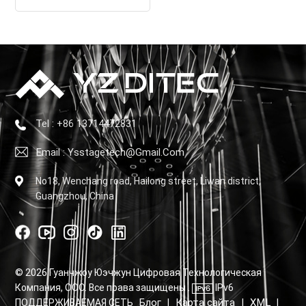
Контроллер привода
Tel : +86 13714472831
Email : Ysstagetech@gmail.com
No18, Wenchang road, Hailong street, Liwan district,
Guangzhou, China
© 2026 Гуанчжоу Юэчжун Цифровая Технологическая
Компания, ООО. Все права защищены .
IPv6
Блог
Карта сайта
XML
ПОДДЕРЖИВАЕМАЯ СЕТЬ
|
|
|