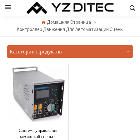
Русский
Домашняя Страница
sh
Контроллер Движения Для Автоматизации Сцены
ñol
Категории Продуктов
кий
의
ال
Система управления
механикой сцены -